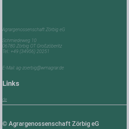
Agrargenossenschaft Zörbig eG
Schmiedeweg 10
06780 Zörbig OT Großzöberitz
Tel.: +49 (34956) 20251
E-Mail: ag-zoerbig@wmagrar.de
Links
de
© Agrargenossenschaft Zörbig eG