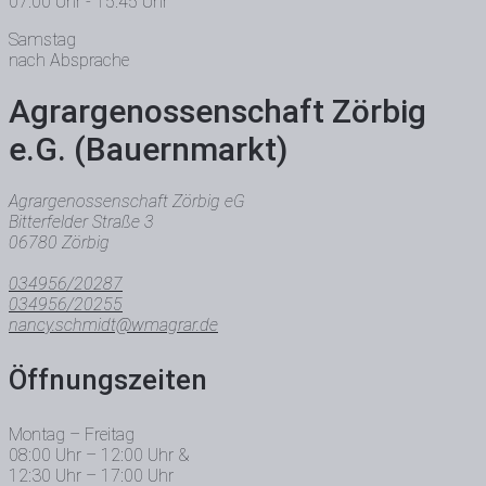
07:00 Uhr - 15:45 Uhr
Samstag
nach Absprache
Agrar­genossen­schaft Zörbig
e.G. (Bauernmarkt)
Agrargenossenschaft Zörbig eG
Bitterfelder Straße 3
06780 Zörbig
034956/20287
034956/20255
nancy.schmidt@wmagrar.de
Öffnungszeiten
Montag – Freitag
08:00 Uhr – 12:00 Uhr &
12:30 Uhr – 17:00 Uhr