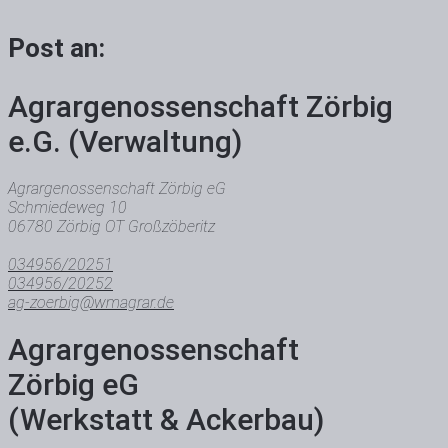
Post an:
Agrar­genossen­schaft Zörbig
e.G. (Verwaltung)
Agrargenossenschaft Zörbig eG
Schmiedeweg 10
06780 Zörbig OT Großzöberitz
034956/20251
034956/20252
ag-zoerbig@wmagrar.de
Agrar­genossen­schaft
Zörbig eG
(Werkstatt & Ackerbau)